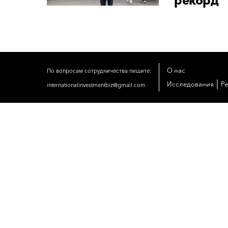
рекорд
О нас
По вопросам сотрудничества пишите:
|
Исследования
Р
internationalinvestmentbiz@gmail.com