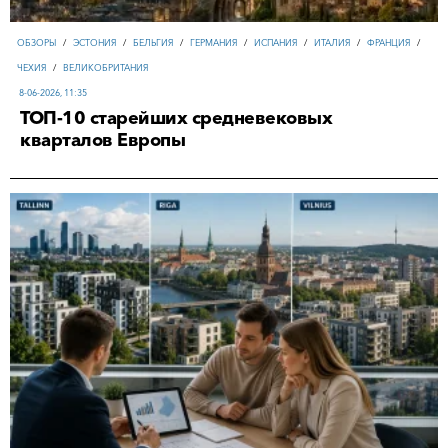
ОБЗОРЫ
/
ЭСТОНИЯ
/
БЕЛЬГИЯ
/
ГЕРМАНИЯ
/
ИСПАНИЯ
/
ИТАЛИЯ
/
ФРАНЦИЯ
/
ЧЕХИЯ
/
ВЕЛИКОБРИТАНИЯ
8-06-2026, 11:35
ТОП-10 старейших средневековых
кварталов Европы