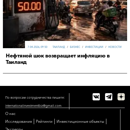
7-04-2026, 09:50
ТАИЛАНД
/
БИЗНЕС
/
ИНВЕСТИЦИИ
/
НОВОСТИ
Нефтяной шок возвращает инфляцию в
Таиланд
По вопросам сотрудничества пишите:
internationalinvestmentbiz@gmail.com
О нас
|
|
|
Исследования
Рейтинги
Инвестиционные объекты
Эксперты