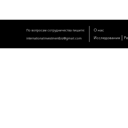
О нас
По вопросам сотрудничества пишите:
|
Исследования
Р
internationalinvestmentbiz@gmail.com