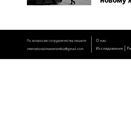
новому 
О нас
По вопросам сотрудничества пишите:
|
Исследования
Р
internationalinvestmentbiz@gmail.com