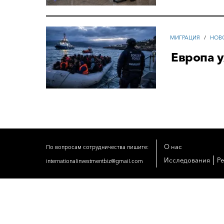
МИГРАЦИЯ
/
НОВ
Европа 
О нас
По вопросам сотрудничества пишите:
|
Исследования
Р
internationalinvestmentbiz@gmail.com