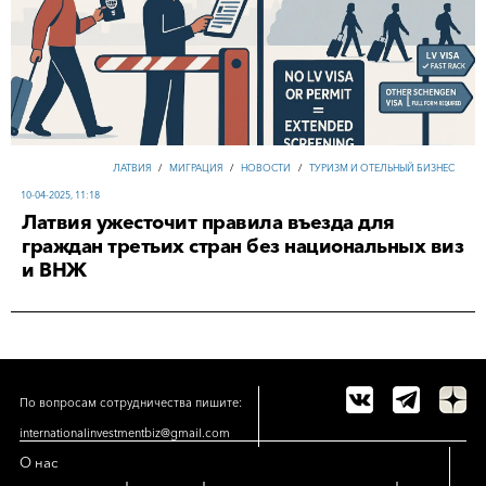
ЛАТВИЯ
/
МИГРАЦИЯ
/
НОВОСТИ
/
ТУРИЗМ И ОТЕЛЬНЫЙ БИЗНЕС
10-04-2025, 11:18
Латвия ужесточит правила въезда для
граждан третьих стран без национальных виз
и ВНЖ
По вопросам сотрудничества пишите:
internationalinvestmentbiz@gmail.com
О нас