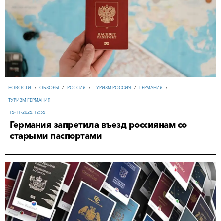
НОВОСТИ
/
ОБЗОРЫ
/
РОССИЯ
/
ТУРИЗМ РОССИЯ
/
ГЕРМАНИЯ
/
ТУРИЗМ ГЕРМАНИЯ
15-11-2025, 12:55
Германия запретила въезд россиянам со
старыми паспортами