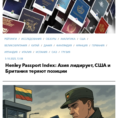
РЕЙТИНГИ
/
ИССЛЕДОВАНИЯ
/
ОБЗОРЫ
/
АНАЛИТИКА
/
США
/
ВЕЛИКОБРИТАНИЯ
/
КИТАЙ
/
ДАНИЯ
/
ФИНЛЯНДИЯ
/
ФРАНЦИЯ
/
ГЕРМАНИЯ
/
ИРЛАНДИЯ
/
ИТАЛИЯ
/
ИСПАНИЯ
/
ОАЭ
/
ГРУЗИЯ
5-10-2025, 13:08
Henley Passport Index: Азия лидирует, США и
Британия теряют позиции