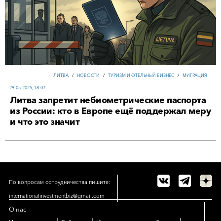
ЛИТВА
/
НОВОСТИ
/
ТУРИЗМ И ОТЕЛЬНЫЙ БИЗНЕС
/
МИГРАЦИЯ
29-05-2025, 18:07
Литва запретит небиометрические паспорта
из России: кто в Европе ещё поддержал меру
и что это значит
По вопросам сотрудничества пишите:
internationalinvestmentbiz@gmail.com
О нас