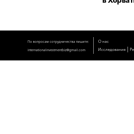
в Хорва
О нас
По вопросам сотрудничества пишите:
|
Исследования
Р
internationalinvestmentbiz@gmail.com