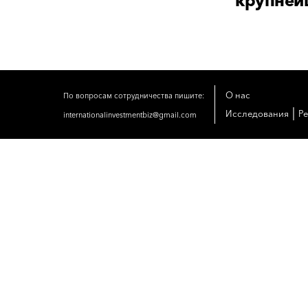
крупней
О нас
По вопросам сотрудничества пишите:
|
Исследования
Р
internationalinvestmentbiz@gmail.com