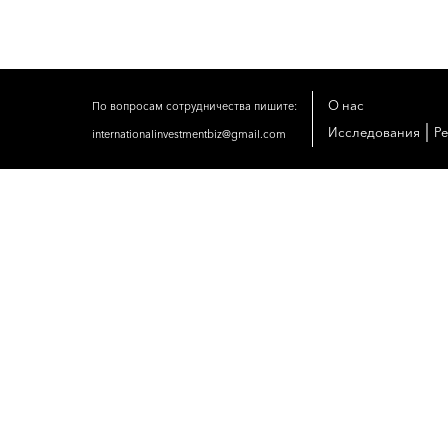
О нас
По вопросам сотрудничества пишите:
|
Исследования
Р
internationalinvestmentbiz@gmail.com