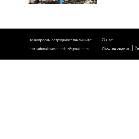
О нас
По вопросам сотрудничества пишите:
|
Исследования
Р
internationalinvestmentbiz@gmail.com