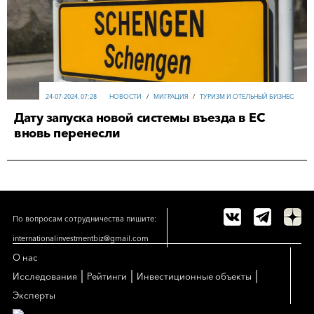
24-07-2024, 07:28
НОВОСТИ
/
МИГРАЦИЯ
/
ТУРИЗМ И ОТЕЛЬНЫЙ БИЗНЕС
Дату запуска новой системы въезда в ЕС
вновь перенесли
По вопросам сотрудничества пишите:
internationalinvestmentbiz@gmail.com
О нас
|
|
|
Исследования
Рейтинги
Инвестиционные объекты
Эксперты