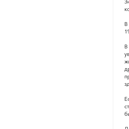
З
к
В
1
В
у
ж
д
п
з
Е
с
б