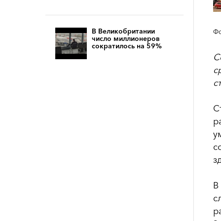
В Великобритании
Фо
число миллионеров
сократилось на 59%
С
с
с
С
р
у
с
з
В
с
р