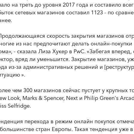
пало на треть до уровня 2017 года и составило все
быток сетевых магазинов составил 1123 - по сравн
анее.
Продолжающаяся скорость закрытия магазинов отр
ногие из нас предпочитают делать онлайн-покупки 
ома», - сказала Лиза Хукер в PwC. «Забегая вперед,
ектор, вряд ли уменьшится. Закрытие магазинов, 
ода из-за административных решений и [реструкту
итуацию ».
олее чем 300 магазинов сейчас пустует у крупных т
ew Look, Marks & Spencer, Next и Philip Green's Ar
ss Selfridge.
енденция перехода в режим онлайн покупок отмеча
 большинстве стран Европы. Такая тенденция уже