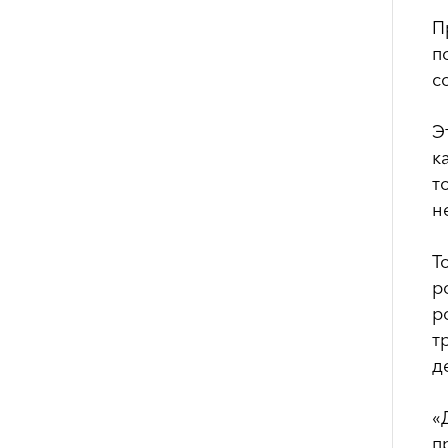
П
п
с
Э
к
т
н
Т
р
р
т
д
«
п