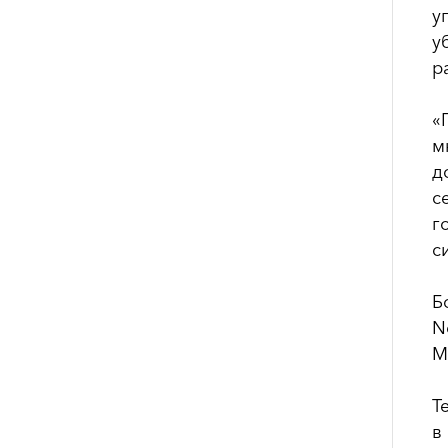
у
у
р
«
м
д
с
г
с
Б
N
Mi
Т
в