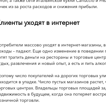
yron, а также сети итальянской кухни Carluccio и P
очек из-за роста расходов и снижения прибыли.
лиенты уходят в интернет
отребители массово уходят в интернет-магазины, в 
оходы – падают. Еще одно изменение в поведении 
отят тратить деньги на рестораны и торговые цент
тдых, развлечения и новый опыт, а есть и пить алко
оэтому число покупателей на дорогих торговых ули
аходится в упадке. Число пустых магазинов растет
орговых центрах. Владельцы торговых площадей за
едвижимость в будущем, когда она потеряет востр
озничной торговли.