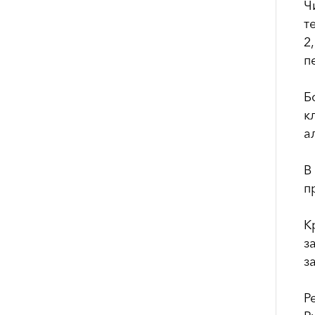
Ч
т
2
п
Б
к
а
В
п
К
з
з
Р