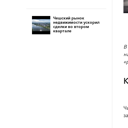
Чешский рынок
недвижимости ускорил
сделки во втором
квартале
В
н
«
К
Ч
з