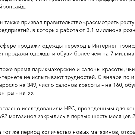
йронсайд.
н также призвал правительство «рассмотреть раст
редприятий, в которых работают 3,1 миллиона роз
 сфере продажи одежды переход в Интернет происх
ет продажи одежды и обуви более чем на 7 миллиа
 тоже время парикмахерские и салоны красоты, чьи
нтернете не испытывают трудностей. С января по 
ыросло на 349, число салонов красоты – на 160, обу
ентры - на 55.
огласно исследованиям НРС, проведенным для кон
692 магазинов закрылись в первые шесть месяцев 2
а тот же период количество новых магазинов, отк