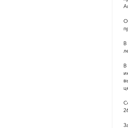
А
О
п
В
л
В
и
в
ц
С
2
З