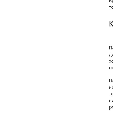
B
т
К
П
д
х
о
П
н
т
н
р