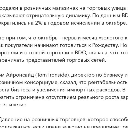
родажи в розничных магазинах на торговых улица 
оказывают отрицательную динамику. По данным BDO 
ократились на 2% в годовом исчислении в октябре.
то при том, что октябрь – первый месяц «золотого 
ак покупатели начинают готовиться к Рождеству. Н
орговли и оптовой торговли в BDO, сказала, что в
ервничать представителей торговых сетей.
ом Айронсайд (Tom Ironside), директор по бизнесу
озничном консорциуме, сказал, что рентабельность
оста бизнеса и увеличения импортных расходов. В 
ратить ограничена отсутствием реального роста за
есятилетие.
Давление на розничных торговцев, которое способ
родолжаться, если правительство не предпримет ре