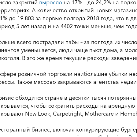
исло закрытий
выросло
на 17% – до 24,2% на подк
ерриториях. А количество открытий новых магазин
,1% до 19 803 за первые полгода 2018 года, что в 
ериод 5 лет назад и на 4402 точки меньше, чем год
ольше всего пострадали пабы – за полгода их число
лиентов уменьшается, люди чаще пьют дома, а мол
лкоголя. В это же время текущие расходы заведений
 сфере розничной торговли наибольшие убытки нес
рессы. Также массово закрываются агентства недв
ризис обходится стране в десятки тысяч потерянн
акрывается, чтобы сократить расходы на арендную п
акрывают New Look, Carpetright, Mothercare и Home
есторанный бизнес, включая конкурирующие бургер