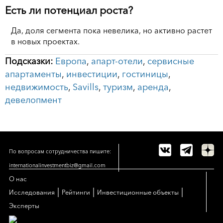
Есть ли потенциал роста?
Да, доля сегмента пока невелика, но активно растет
в новых проектах.
Подсказки:
Европа
,
апарт-отели
,
сервисные
апартаменты
,
инвестиции
,
гостиницы
,
недвижимость
,
Savills
,
туризм
,
аренда
,
девелопмент
По вопросам сотрудничества пишите:
internationalinvestmentbiz@gmail.com
О нас
|
|
|
Исследования
Рейтинги
Инвестиционные объекты
Эксперты