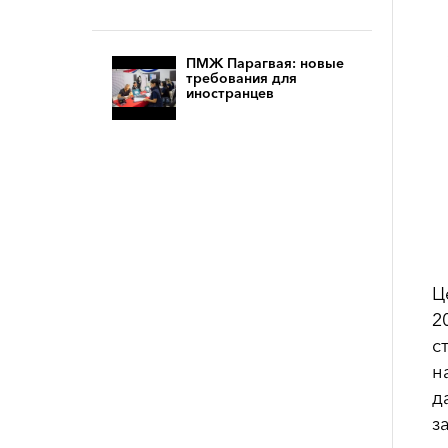
ПМЖ Парагвая: новые
требования для
иностранцев
Ц
2
с
н
д
з