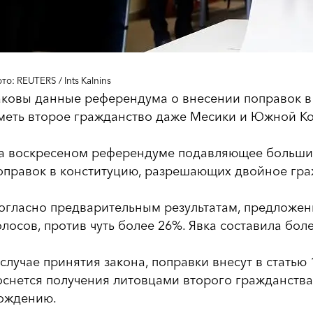
то: REUTERS / Ints Kalnins
аковы данные референдума о внесении поправок в
меть второе гражданство даже Месики и Южной Кор
а воскресеном референдуме подавляющее больши
оправок в конституцию, разрешающих двойное гра
огласно предварительным результатам, предложе
олосов, против чуть более 26%. Явка составила боле
 случае принятия закона, поправки внесут в статью
оснется получения литовцами второго гражданства
ождению.