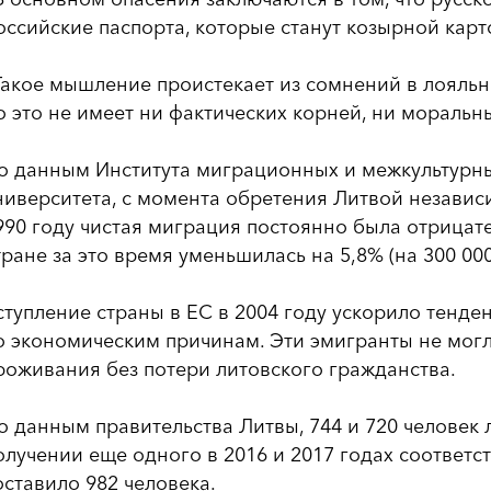
оссийские паспорта, которые станут козырной карт
Такое мышление проистекает из сомнений в лояльн
о это не имеет ни фактических корней, ни моральны
о данным Института миграционных и межкультурн
ниверситета, с момента обретения Литвой независ
990 году чистая миграция постоянно была отрицат
тране за это время уменьшилась на 5,8% (на 300 000
ступление страны в ЕС в 2004 году ускорило тенд
о экономическим причинам. Эти эмигранты не могл
роживания без потери литовского гражданства.
о данным правительства Литвы, 744 и 720 человек
олучении еще одного в 2016 и 2017 годах соответс
оставило 982 человека.