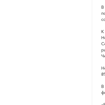
В
п
с
К
Н
С
р
Ч
Н
8
В
ф
«