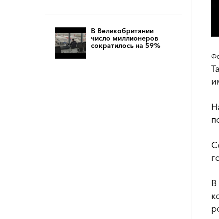
В Великобритании
число миллионеров
сократилось на 59%
Фо
Т
и
Н
п
С
г
В
к
р