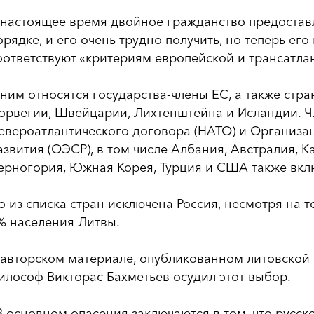
 настоящее время двойное гражданство предостав
орядке, и его очень трудно получить, но теперь его
оответствуют «критериям европейской и трансатла
 ним относятся государства-члены ЕС, а также ст
орвегии, Швейцарии, Лихтенштейна и Исландии. 
евероатлантического договора (НАТО) и Организа
азвития (ОЭСР), в том числе Албания, Австралия, К
ерногория, Южная Корея, Турция и США также вкл
о из списка стран исключена Россия, несмотря на т
% населения Литвы.
 авторском материале, опубликованном литовской
илософ Викторас Бахметьев осудил этот выбор.
В основном опасения заключаются в том, что русс