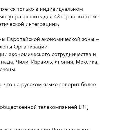
ляется только в индивидуальном
 могут разрешить для 43 стран, которые
нтической интеграции».
раны Европейской экономической зоны —
Члены Организации
ции экономического сотрудничества и
анада, Чили, Израиль, Япония, Мексика,
ючены.
о, что на русском языке говорит более
 общественной телекомпанией LRT,
коязычное население Литвы получит