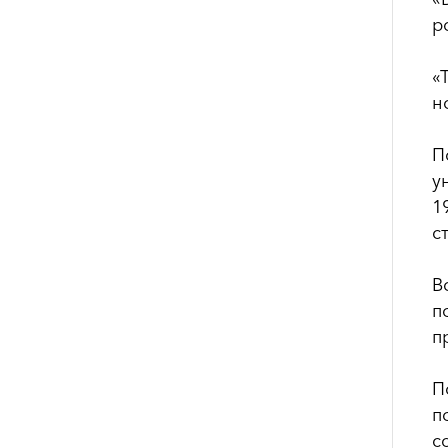
р
«
н
П
у
1
с
В
п
п
П
п
с