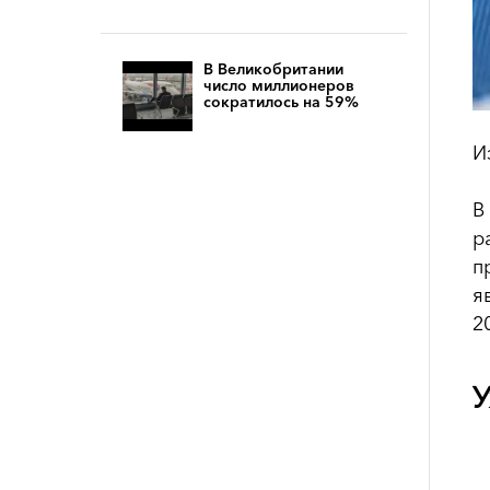
В Великобритании
число миллионеров
сократилось на 59%
И
В
р
п
я
2
У