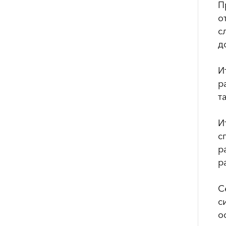
П
о
с
д
И
р
т
И
с
р
р
С
с
о