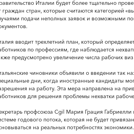
равительство Италии будет более тщательно провер
т граждан стран, которые считаются категорией «вы
лучаями подачи неполных заявок и возможными п
окументов.
талия вводит трехлетний план, который определяе
аботников по профессиям, где наблюдается нехватк
акже предусмотрено увеличение числа рабочих виз 
тальянские чиновники объявили о введении так на
пециальные дни, когда иностранные кандидаты мог
азрешения на работу. Эта мера направлена на при
аботников для решения проблемы нехватки рабочей
екретарь профсоюза Cgil Мария Грация Габриелли
истеме годового потока, которая не будет привязан
сновываться на реальных потребностях экономики.