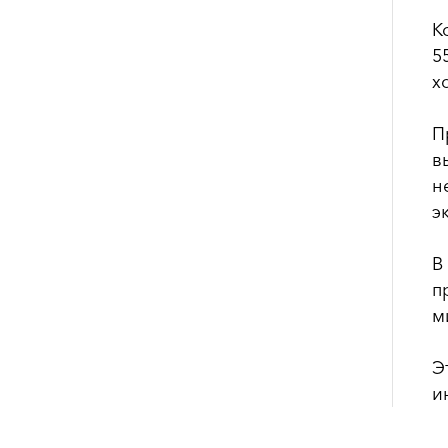
К
5
х
П
в
н
э
В
п
м
Э
и