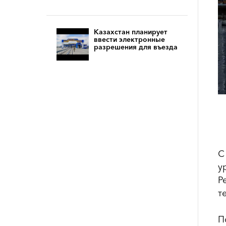
Казахстан планирует
ввести электронные
разрешения для въезда
С
у
Р
т
П