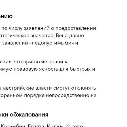
ению
 по числу заявлений о предоставлении
атегическое значение. Вена давно
 заявлений «недопустимыми» и
явил, что принятые правила
имую правовую ясность для быстрых и
а австрийские власти смогут отклонять
скоренном порядке непосредственно на
оки обжалования
Колумбии, Египта, Индии, Косово,