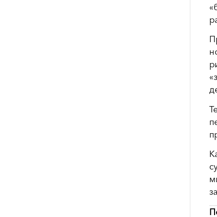
«
р
П
н
р
«
д
Т
п
п
К
с
м
з
П