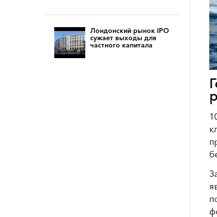
Лондонский рынок IPO
сужает выходы для
частного капитала
Г
1
к
п
б
З
я
п
ф