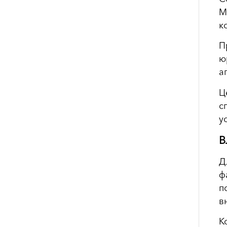
М
к
П
ю
а
Ц
с
у
В
Д
ф
п
в
К