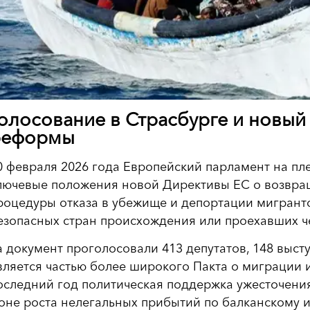
олосование в Страсбурге и новый
реформы
0 февраля 2026 года Европейский парламент на пл
лючевые положения новой Директивы ЕС о возвра
роцедуры отказа в убежище и депортации мигрант
езопасных стран происхождения или проехавших че
а документ проголосовали 413 депутатов, 148 выст
вляется частью более широкого Пакта о миграции и
оследний год политическая поддержка ужесточени
оне роста нелегальных прибытий по балканскому 