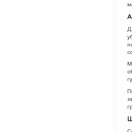
м
А
Д
у
н
с
М
о
г
П
з
г
Ш
С