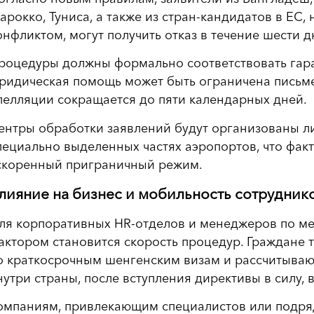
арокко, Туниса, а также из стран-кандидатов в ЕС
онфликтом, могут получить отказ в течение шести д
роцедуры должны формально соответствовать гара
ридическая помощь может быть ограничена письме
пелляции сокращается до пяти календарных дней.
ентры обработки заявлений будут организованы ли
пециально выделенных частях аэропортов, что фак
скоренный приграничный режим.
лияние на бизнес и мобильность сотрудник
ля корпоративных HR-отделов и менеджеров по 
актором становится скорость процедур. Граждане т
о краткосрочным шенгенским визам и рассчитываю
нутри страны, после вступления директивы в силу,
омпаниям, привлекающим специалистов или подряд