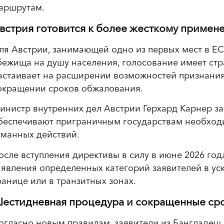
аршрутам.
встрия готовится к более жесткому примен
ля Австрии, занимающей одно из первых мест в ЕС
бежища на душу населения, голосование имеет стр
астаивает на расширении возможностей признания
окращении сроков обжалования.
инистр внутренних дел Австрии Герхард Карнер за
беспечивают приграничным государствам необход
уманных действий.
осле вступления директивы в силу в июне 2026 год
аявления определенных категорий заявителей в у
ранице или в транзитных зонах.
естидневная процедура и сокращенные ср
огласно новым правилам, заявители из Бангладеш, 