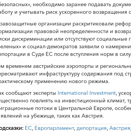
безопасных», необходимо заранее подавать докум
аботу и учитывать риск ускоренного возвращения с
равозащитные организации раскритиковали реформу
ормализации правовой неопределенности и возврат
иски дискриминации или отсутствуют социальные г
зеленых» и социал-демократов заявили о намерени
епортации в Суде ЕС после вступления норм в силу
ем временем австрийские аэропорты и региональн
ересматривают инфраструктуру содержания под стр
рактическому применению нового режима.
ак сообщают эксперты
International Investment
, уск
ущественно повлиять на инвестиционный климат, т
играционные потоки в Центральной Европе, особе
аявлений на убежище, таких как Австрия.
одсказки:
ЕС
,
Европарламент
,
депортация
,
Австрия