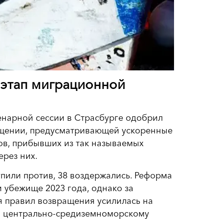
 этап миграционной
енарной сессии в Страсбурге одобрил
щении, предусматривающей ускоренные
ов, прибывших из так называемых
рез них.
упили против, 38 воздержались. Реформа
 убежище 2023 года, однако за
я правил возвращения усилилась на
и центрально-средиземноморскому