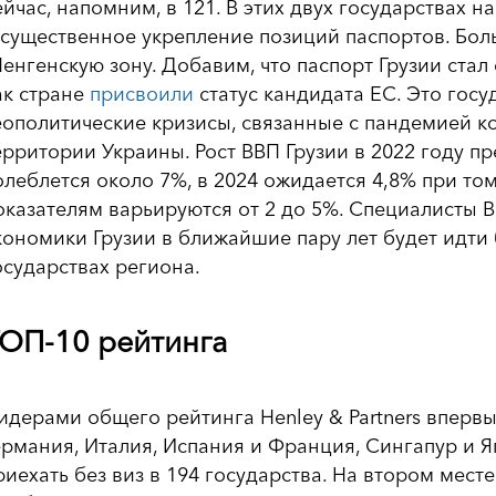
ейчас, напомним, в 121. В этих двух государствах 
 существенное укрепление позиций паспортов. Боль
енгенскую зону. Добавим, что паспорт Грузии стал
ак стране
присвоили
статус кандидата ЕС. Это гос
еополитические кризисы, связанные с пандемией к
ерритории Украины. Рост ВВП Грузии в 2022 году пр
олеблется около 7%, в 2024 ожидается 4,8% при т
оказателям варьируются от 2 до 5%. Специалисты
кономики Грузии в ближайшие пару лет будет идти 
осударствах региона.
ОП-10 рейтинга
идерами общего рейтинга Henley & Partners впервые
ермания, Италия, Испания и Франция, Сингапур и Я
риехать без виз в 194 государства. На втором мес