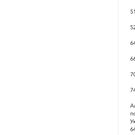
5
5
6
6
7
7
А
п
У
6