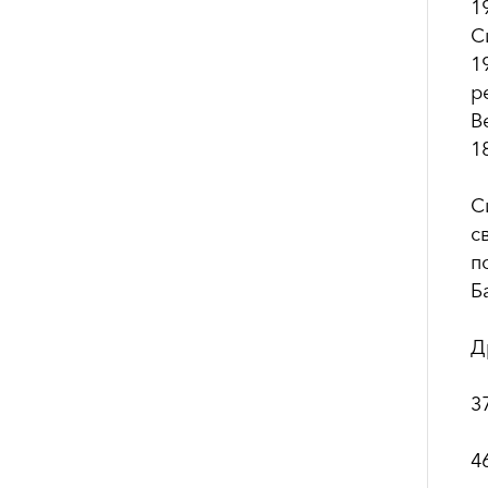
1
С
1
р
В
1
С
с
п
Б
Д
3
4