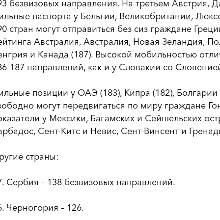
93 безвизовых направления. На третьем Австрия, Д
ильные паспорта у Бельгии, Великобритании, Люксе
90 стран могут отправиться без сиз граждане Грец
ейтинга Австралия, Австралия, Новая Зеландия, По
енгрия и Канада (187). Высокой мобильностью отли
86-187 направлений, как и у Словакии со Словенией
ильные позиции у ОАЭ (183), Кипра (182), Болгарии 
вободно могут передвигаться по миру граждане Гон
оказатели у Мексики, Багамских и Сейшельских остр
арбадос, Сент-Китс и Невис, Сент-Винсент и Гренад
ругие страны:
7. Сербия – 138 безвизовых направлений.
6. Черногория – 126.