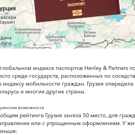
 глобальном индексе паспортов Henley & Partners п
есто среди государств, расположенных по соседств
о индексу мобильности граждан. Грузия опередила 
еларусь и многие другие страны.
узинские возможности
 общем рейтинге Грузия заняла 50 место, для граж
аправление или с упрощенным оформлением. У жи
еньше: