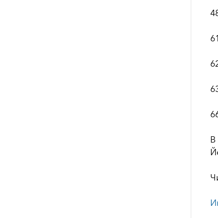
4
6
6
6
6
В
Й
Ч
И