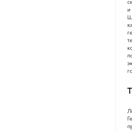
с
и
Ш
к
г
т
к
п
э
г
Т
Л
Г
п