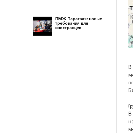
ПМЖ Парагвая: новые
требования для
иностранцев
В
м
п
Б
Гр
В
н
м