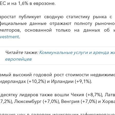
 ЕС и на 1,6% в еврозоне.
вростат публикует сводную статистику рынка с
фициальные данные отражают полноту рыночно
иелторов, основанной только на данных об 
nvestment
.
Читайте также:
Коммунальные услуги и аренда жи
европейцев
амый высокий годовой рост стоимости недвижимо
идерландах (+10,2%) и Ирландии (+9,1%).
 десятку лидеров также вошли Чехия (+8,7%), Латв
+7,2%), Люксембург (+7,0%), Венгрия (+7,0%) и Хорва
адение цен в годовом исчислении зафиксировано в