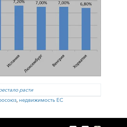
рестало расти
росоюз
,
недвижимость ЕС