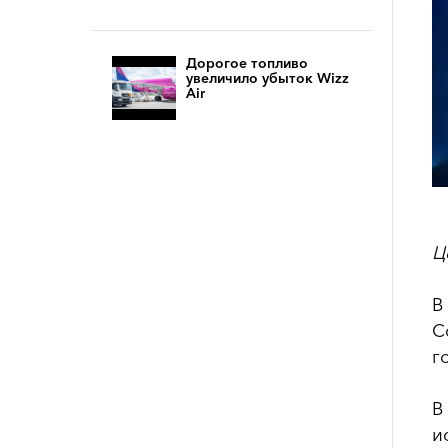
Дорогое топливо
увеличило убыток Wizz
Air
Ц
В
С
г
В
и