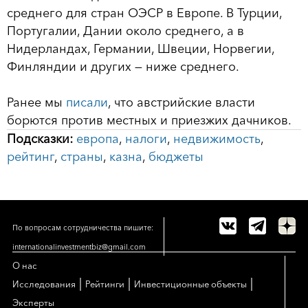
среднего для стран ОЭСР в Европе. В Турции,
Португалии, Дании около среднего, а в
Нидерландах, Германии, Швеции, Норвегии,
Финляндии и других — ниже среднего.
Ранее мы
писали
, что австрийские власти
борются против местных и приезжих дачников.
Подсказки:
европа
,
налоги
,
недвижимость
,
рейтинг
,
страны
,
казна
,
бюджеты
По вопросам сотрудничества пишите:
internationalinvestmentbiz@gmail.com
О нас
|
|
|
Исследования
Рейтинги
Инвестиционные объекты
Эксперты