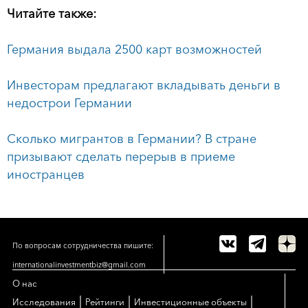
Читайте также:
Германия выдала 2500 карт возможностей
Инвесторам предлагают вкладывать деньги в
недострои Германии
Сколько мигрантов в Германии? В стране
призывают сделать перерыв в приеме
иностранцев
По вопросам сотрудничества пишите:
internationalinvestmentbiz@gmail.com
О нас
|
|
|
Исследования
Рейтинги
Инвестиционные объекты