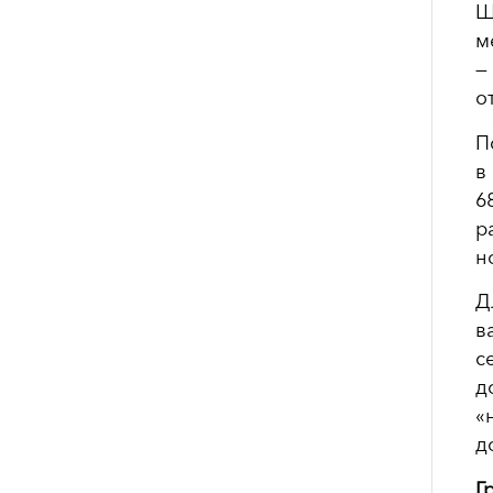
Ш
м
—
о
П
в
6
р
н
Д
в
с
д
«
д
Г