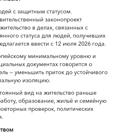
дей с защитным статусом.
авительственный законопроект
жительство в делах, связанных с
янного статуса для людей, получивших
длагается ввести с 12 июля 2026 года.
ропейскому минимальному уровню и
циальных документах говорится о
ель — уменьшить приток до устойчивого
циальную изоляцию.
тоянный вид на жительство раньше
работу, образование, жильё и семейную
повторных проверок, политических
я.
ством