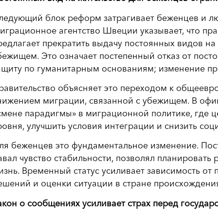
ледующий блок реформ затрагивает беженцев и лю
играционное агентство Швеции указывает, что пр
редлагает прекратить выдачу постоянных видов на 
бежищем. Это означает постепенный отказ от посто
ащиту по гуманитарным основаниям; изменение пре
равительство объясняет это переходом к общеев
нижением миграции, связанной с убежищем. В офи
смене парадигмы» в миграционной политике, где ц
ровня, улучшить условия интеграции и снизить со
ля беженцев это фундаментальное изменение. Пос
авал чувство стабильности, позволял планировать 
изнь. Временный статус усиливает зависимость от 
ешений и оценки ситуации в стране происхождени
акон о сообщениях усиливает страх перед государ