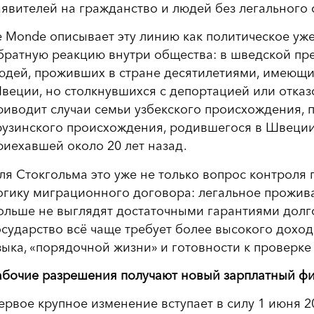
аявителей на гражданство и людей без легального с
e Monde описывает эту линию как политическое уж
братную реакцию внутри общества: в шведской пре
юдей, проживших в стране десятилетиями, имеющих
веции, но столкнувшихся с депортацией или отказ
риводит случаи семьи узбекского происхождения, 
рузинского происхождения, родившегося в Швеции,
риехавшей около 20 лет назад.
ля Стокгольма это уже не только вопрос контроля 
огику миграционного договора: легальное прожива
ольше не выглядят достаточными гарантиями долго
осударство всё чаще требует более высокого доход
зыка, «порядочной жизни» и готовности к проверке
абочие разрешения получают новый зарплатный фи
ервое крупное изменение вступает в силу 1 июня 2