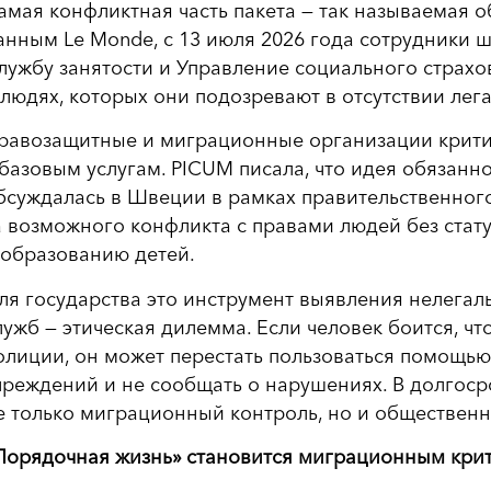
амая конфликтная часть пакета — так называемая 
анным Le Monde, с 13 июля 2026 года сотрудники 
лужбу занятости и Управление социального страхо
 людях, которых они подозревают в отсутствии лега
равозащитные и миграционные организации критик
 базовым услугам. PICUM писала, что идея обязанн
бсуждалась в Швеции в рамках правительственного
а возможного конфликта с правами людей без стату
 образованию детей.
ля государства это инструмент выявления нелегал
лужб — этическая дилемма. Если человек боится, ч
олиции, он может перестать пользоваться помощью,
чреждений и не сообщать о нарушениях. В долгоср
е только миграционный контроль, но и общественн
Порядочная жизнь» становится миграционным кри