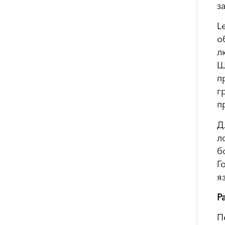
з
L
о
л
Ш
п
г
п
Д
л
б
Г
я
Р
П