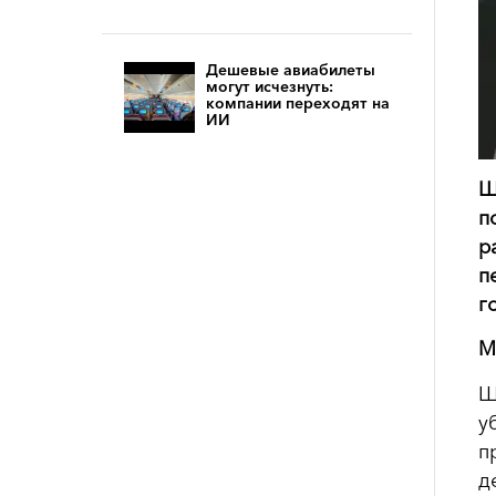
Дешевые авиабилеты
могут исчезнуть:
компании переходят на
ИИ
Ш
п
р
п
г
М
Ш
у
п
д