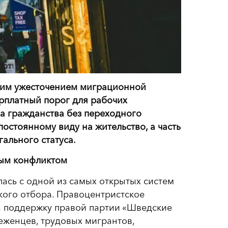
ким ужесточением миграционной
арплатный порог для рабочих
а гражданства без переходного
постоянному виду на жительство, а часть
ального статуса.
ым конфликтом
лась с одной из самых открытых систем
кого отбора. Правоцентристское
а поддержку правой партии «Шведские
еженцев, трудовых мигрантов,