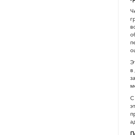
Ч
г
в
о
п
о
Э
в
з
м
С
э
п
а
П