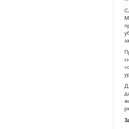
С
М
п
у
з
П
с
«
у
Д
д
ж
р
З