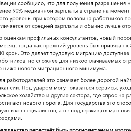
веции сообщило, что для получения разрешения на
енее 90% медианной зарплаты в стране на момент 
 это уровень, при котором половина работников по
тличается от средней зарплаты и обычно лучше отр
о оценкам профильных консультантов, новый порог
 месяц, тогда как прежний уровень был привязан к
80 крон. Это делает трудовую миграцию доступне
аботников, но сложнее для низкооплачиваемых отр
о ниже нового миграционного минимума.
ля работодателей это означает более дорогой най
акансий. Под ударом могут оказаться сервисы, уход
ельское хозяйство и другие сектора, где спрос на 
остигают нового порога. Для государства это спосо
нужных» специалистов, а не поддерживать массовы
оходами.
ражданство перестаёт быть прогнозируемым итог