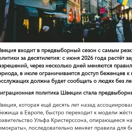
веция входит в предвыборный сезон с самым рез
олитики за десятилетия: с июня 2026 года растёт з
азрешений, через несколько дней меняются правил
ериода, в июле ограничивается доступ беженцев к 
осслужащих должна будет сообщать о людях без лег
играционная политика Швеции стала предвыборн
веция, которая ещё десять лет назад ассоциирова
бежища в Европе, быстро переходит к модели жёст
равительство Ульфа Кристерссона, опирающееся н
емократы», последовательно меняет правила для б