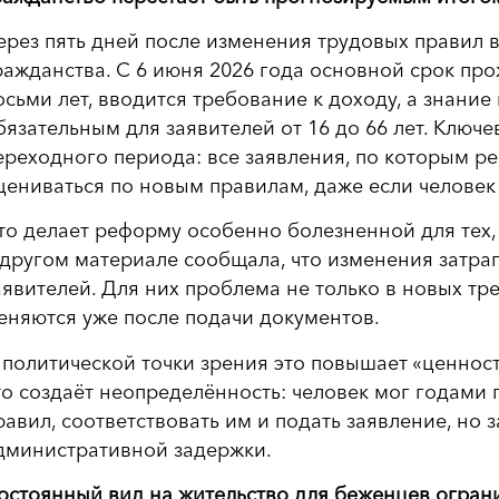
ерез пять дней после изменения трудовых правил в
ражданства. С 6 июня 2026 года основной срок про
осьми лет, вводится требование к доходу, а знани
бязательным для заявителей от 16 до 66 лет. Ключ
ереходного периода: все заявления, по которым ре
цениваться по новым правилам, даже если человек
то делает реформу особенно болезненной для тех, 
 другом материале сообщала, что изменения затр
аявителей. Для них проблема не только в новых тре
еняются уже после подачи документов.
 политической точки зрения это повышает «ценност
то создаёт неопределённость: человек мог годами
равил, соответствовать им и подать заявление, но з
дминистративной задержки.
остоянный вид на жительство для беженцев огран