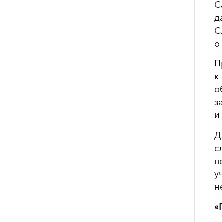
С
д
С
о
П
к
о
з
и
Д
с
п
у
н
«