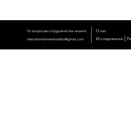
О нас
По вопросам сотрудничества пишите:
|
Исследования
Р
internationalinvestmentbiz@gmail.com