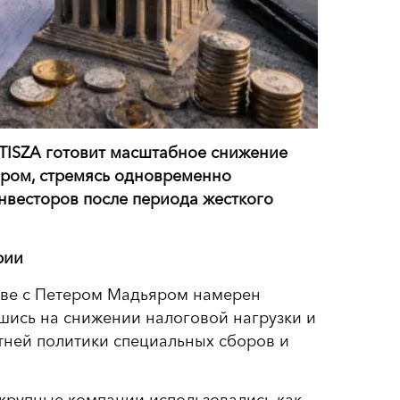
 TISZA готовит масштабное снижение
ором, стремясь одновременно
нвесторов после периода жесткого
рии
аве с Петером Мадьяром намерен
шись на снижении налоговой нагрузки и
ней политики специальных сборов и