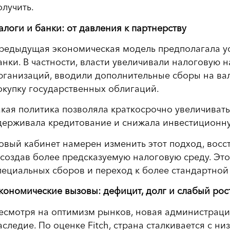
олучить.
алоги и банки: от давления к партнерству
редыдущая экономическая модель предполагала у
анки. В частности, власти увеличивали налоговую 
рганизаций, вводили дополнительные сборы на ва
окупку государственных облигаций.
акая политика позволяла краткосрочно увеличива
держивала кредитование и снижала инвестиционну
овый кабинет намерен изменить этот подход, восс
 создав более предсказуемую налоговую среду. Эт
пециальных сборов и переход к более стандартно
кономические вызовы: дефицит, долг и слабый рос
есмотря на оптимизм рынков, новая администраци
аследие. По оценке Fitch, страна сталкивается с 