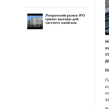
Лондонский рынок IPO
сужает выходы для
частного капитала
Н
н
с
д
Н
П
и
н
а