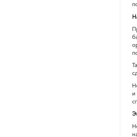
п
Н
П
б
о
п
Т
с
Н
и
с
Э
Н
н