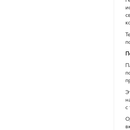
Р
и
с
к
Т
п
П
П
п
п
Э
н
с
О
в