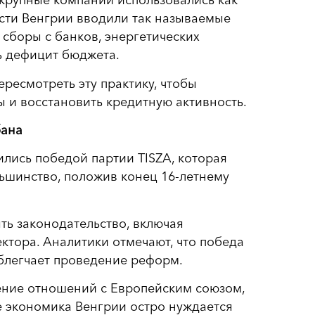
и крупные компании использовались как
сти Венгрии вводили так называемые
сборы с банков, энергетических
ь дефицит бюджета.
ересмотреть эту практику, чтобы
 и восстановить кредитную активность.
бана
лись победой партии TISZA, которая
ьшинство, положив конец 16-летнему
ть законодательство, включая
ктора. Аналитики отмечают, что победа
блегчает проведение реформ.
ение отношений с Европейским союзом,
е экономика Венгрии остро нуждается