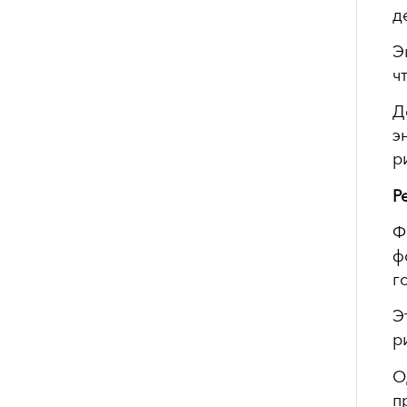
д
Э
ч
Д
э
р
Р
Ф
ф
г
Э
р
О
п