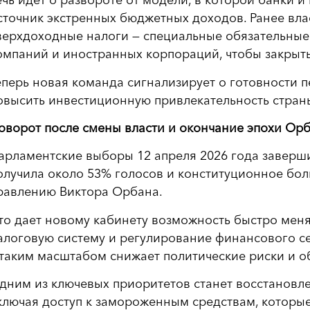
ечь идет о развороте от модели, в которой банки 
сточник экстренных бюджетных доходов. Ранее вла
верхдоходные налоги — специальные обязательные 
омпаний и иностранных корпораций, чтобы закрыт
еперь новая команда сигнализирует о готовности п
овысить инвестиционную привлекательность страны
оворот после смены власти и окончание эпохи Ор
арламентские выборы 12 апреля 2026 года заверши
олучила около 53% голосов и конституционное бол
равлению Виктора Орбана.
то дает новому кабинету возможность быстро меня
алоговую систему и регулирование финансового се
 таким масштабом снижает политические риски и о
дним из ключевых приоритетов станет восстановл
ключая доступ к замороженным средствам, которы