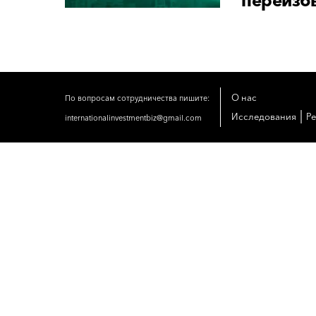
переизб
О нас
По вопросам сотрудничества пишите:
|
Исследования
Р
internationalinvestmentbiz@gmail.com