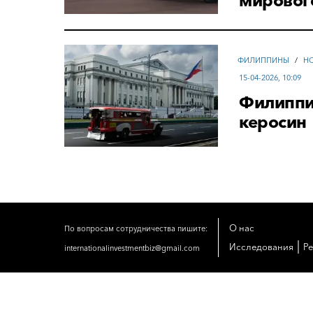
мирового
ФИЛИППИНЫ
/
Н
15-04-2026, 10:09
Филиппи
керосин
О нас
По вопросам сотрудничества пишите:
|
Исследования
Р
internationalinvestmentbiz@gmail.com