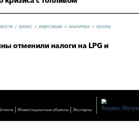
 кризиса с топливом
ОВОСТИ
/
БИЗНЕС
/
ИНВЕСТИЦИИ
/
АНАЛИТИКА
/
ОБЗОРЫ
ны отменили налоги на LPG и
|
|
ейтинги
Инвестиционные объекты
Эксперты