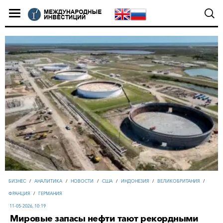
БИЗНЕС
/
АНАЛИТИКА
/
НОВОСТИ
/
США
/
ИНДОНЕЗИЯ
/
ВЕЛИКОБРИТАНИЯ
/
ФРАНЦИЯ
/
ГЕРМАНИЯ
11-05-2026, 10:19
Мировые запасы нефти тают рекордными