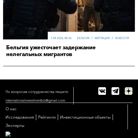
7-04-2026, 08:56
БЕЛЬГИЯ
/
МИГРАЦИЯ
/
НОВОСТИ
Бельгия ужесточает задержание
нелегальных мигрантов
По вопросам сотрудничества пишите:
internationalinvestmentbiz@gmail.com
О нас
|
|
|
Исследования
Рейтинги
Инвестиционные объекты
Эксперты