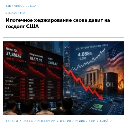
НЕДВИЖИМОСТЬ В США
5-06-2026, 14:32
Ипотечное хеджирование снова давит на
госдолг США
НОВОСТИ
/
БИЗНЕС
/
ИНВЕСТИЦИИ
/
ЯПОНИЯ
/
ИНДИЯ
/
США
/
КИТАЙ
/