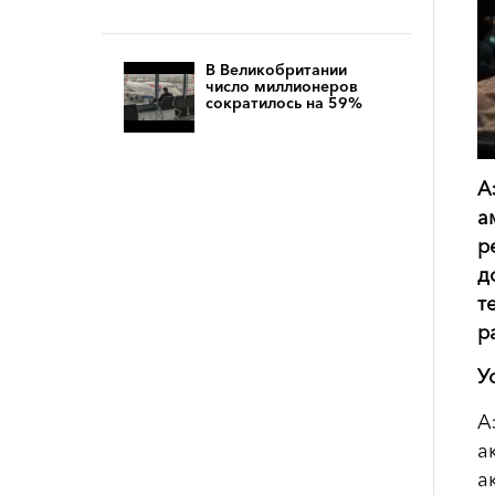
В Великобритании
число миллионеров
сократилось на 59%
А
а
р
д
т
р
У
А
а
а