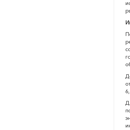
и
р
И
П
р
с
г
о
Д
о
6
Д
п
э
и