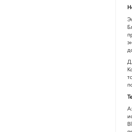
Н
Э
Б
п
э
д
Д
К
т
п
Т
А
и
B
п