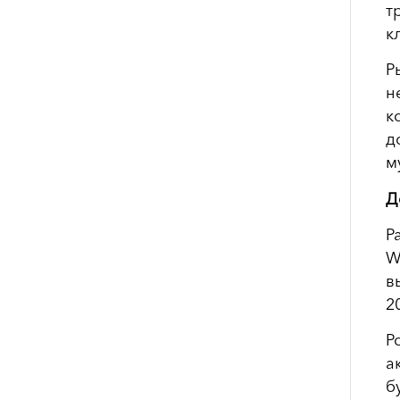
т
к
Р
н
к
д
м
Д
Р
W
в
2
Р
а
б