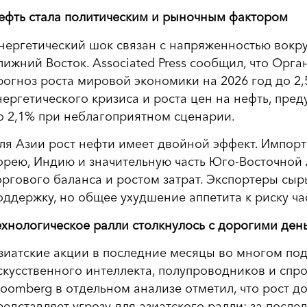
ефть стала политическим и рыночным фактором
нергетический шок связан с напряженностью вокру
лижний Восток. Associated Press сообщил, что Ор
рогноз роста мировой экономики на 2026 год до 2
нергетического кризиса и роста цен на нефть, пр
о 2,1% при неблагоприятном сценарии.
ля Азии рост нефти имеет двойной эффект. Импор
орею, Индию и значительную часть Юго-Восточной 
оргового баланса и ростом затрат. Экспортеры сыр
оддержку, но общее ухудшение аппетита к риску ча
ехнологическое ралли столкнулось с дорогими ден
зиатские акции в последние месяцы во многом по
скусственного интеллекта, полупроводников и спр
loomberg в отдельном анализе отметил, что рост 
редставляет угрозу для азиатского ралли: за последн