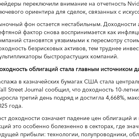
рейдеры переключили внимание на отчетность Nvid
лючевого ориентира для сделок, связанных с иску
ыночный фон остается нестабильным. Доходности 
ефтяной фактор снова воспринимается как инфляц
омпаний становятся уязвимыми к пересмотру стои
оходность безрисковых активов, тем труднее инве
ультипликаторы быстрорастущих компаний.
оходность облигаций стала главным источником д
аспажа в казначейских бумагах США стала центра
all Street Journal сообщил, что доходность 10-летн
ыросла третий день подряд и достигла 4,668%, мак
025 года.
ост доходности означает падение цен облигаций и
кций это особенно болезненно в секторах, где зна
удущей прибыли: технологии, полупроводники, об