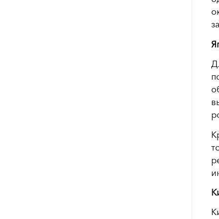
о
з
Я
Д
п
о
в
р
К
т
р
и
К
К