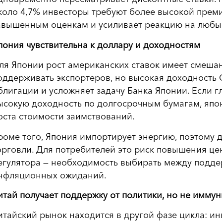
коло 4,7% инвесторы требуют более высокой премии
авышенным оценкам и усиливает реакцию на любы
пония чувствительна к доллару и доходностям
ля Японии рост американских ставок имеет смеша
оддерживать экспортеров, но высокая доходность
блигации и усложняет задачу Банка Японии. Если 
ысокую доходность по долгосрочным бумагам, япон
оста стоимости заимствований.
роме того, Япония импортирует энергию, поэтому 
орговли. Для потребителей это риск повышения цен,
егулятора — необходимость выбирать между подд
нфляционных ожиданий.
итай получает поддержку от политики, но не иммун
итайский рынок находится в другой фазе цикла: ин