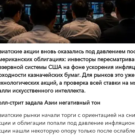
зиатские акции вновь оказались под давлением по
мериканских облигациях: инвесторы пересматрив
езервной системы США на фоне ускорения инфляци
оходности казначейских бумаг. Для рынков это уж
ехнологических акций, а проверка всей ставки на 
алли искусственного интеллекта.
олл-стрит задала Азии негативный тон
зиатские рынки начали торги с ориентацией на сни
кции и облигации попали под давление инфляцион
кции нашли некоторую опору только после ослабле