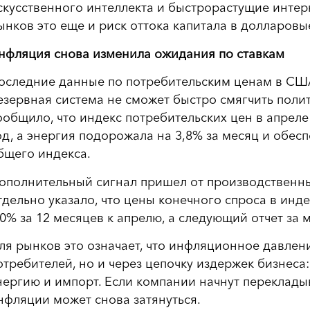
скусственного интеллекта и быстрорастущие инте
ынков это еще и риск оттока капитала в долларовы
нфляция снова изменила ожидания по ставкам
оследние данные по потребительским ценам в США
езервная система не сможет быстро смягчить полит
ообщило, что индекс потребительских цен в апреле 
од, а энергия подорожала на 3,8% за месяц и обес
бщего индекса.
ополнительный сигнал пришел от производственны
тдельно указало, что цены конечного спроса в инд
,0% за 12 месяцев к апрелю, а следующий отчет за
ля рынков это означает, что инфляционное давлени
отребителей, но и через цепочку издержек бизнеса:
нергию и импорт. Если компании начнут переклады
нфляции может снова затянуться.