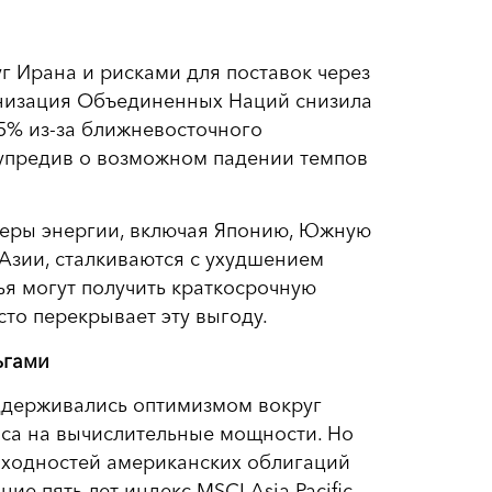
г Ирана и рисками для поставок через
ганизация Объединенных Наций снизила
,5% из-за ближневосточного
едупредив о возможном падении темпов
теры энергии, включая Японию, Южную
Азии, сталкиваются с ухудшением
ья могут получить краткосрочную
сто перекрывает эту выгоду.
ьгами
ддерживались оптимизмом вокруг
оса на вычислительные мощности. Но
доходностей американских облигаций
ие пять лет индекс MSCI Asia Pacific