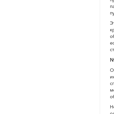
п
п
Э
к
о
е
с
N
О
и
с
м
о
Н
о