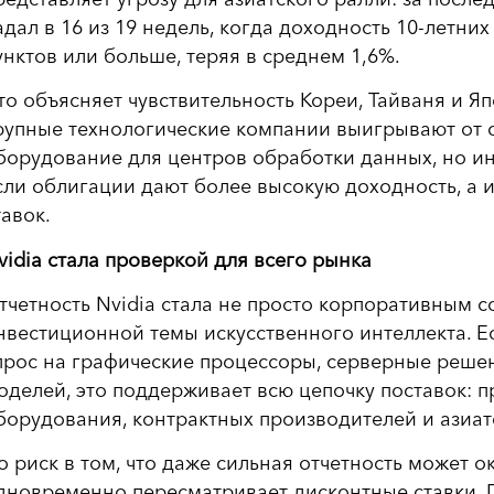
адал в 16 из 19 недель, когда доходность 10-летн
унктов или больше, теряя в среднем 1,6%.
то объясняет чувствительность Кореи, Тайваня и Я
рупные технологические компании выигрывают от с
борудование для центров обработки данных, но ин
сли облигации дают более высокую доходность, а
тавок.
vidia стала проверкой для всего рынка
тчетность Nvidia стала не просто корпоративным с
нвестиционной темы искусственного интеллекта. 
прос на графические процессоры, серверные решен
оделей, это поддерживает всю цепочку поставок: 
борудования, контрактных производителей и азиат
о риск в том, что даже сильная отчетность может о
дновременно пересматривает дисконтные ставки. 