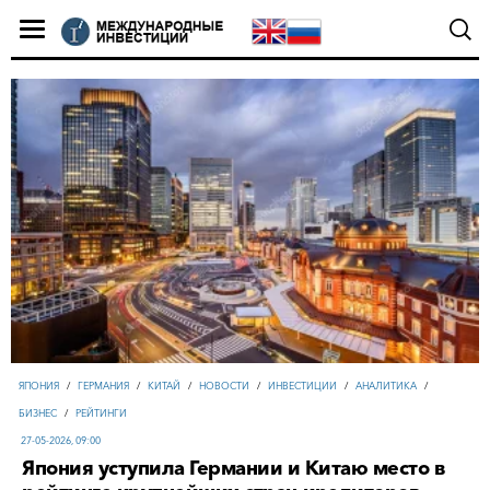
ЯПОНИЯ
/
ГЕРМАНИЯ
/
КИТАЙ
/
НОВОСТИ
/
ИНВЕСТИЦИИ
/
АНАЛИТИКА
/
БИЗНЕС
/
РЕЙТИНГИ
27-05-2026, 09:00
Япония уступила Германии и Китаю место в