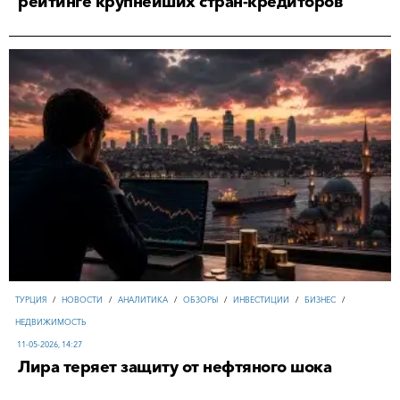
рейтинге крупнейших стран-кредиторов
ТУРЦИЯ
/
НОВОСТИ
/
АНАЛИТИКА
/
ОБЗОРЫ
/
ИНВЕСТИЦИИ
/
БИЗНЕС
/
НЕДВИЖИМОСТЬ
11-05-2026, 14:27
Лира теряет защиту от нефтяного шока