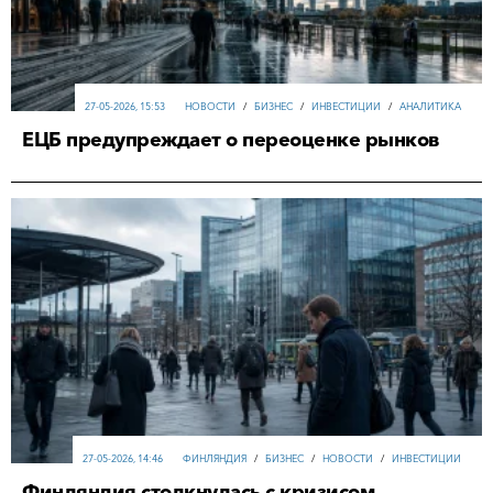
27-05-2026, 15:53
НОВОСТИ
/
БИЗНЕС
/
ИНВЕСТИЦИИ
/
АНАЛИТИКА
ЕЦБ предупреждает о переоценке рынков
27-05-2026, 14:46
ФИНЛЯНДИЯ
/
БИЗНЕС
/
НОВОСТИ
/
ИНВЕСТИЦИИ
Финляндия столкнулась с кризисом