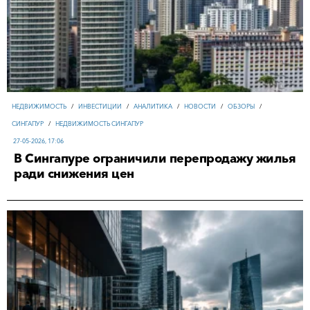
НЕДВИЖИМОСТЬ
/
ИНВЕСТИЦИИ
/
АНАЛИТИКА
/
НОВОСТИ
/
ОБЗОРЫ
/
СИНГАПУР
/
НЕДВИЖИМОСТЬ СИНГАПУР
27-05-2026, 17:06
В Сингапуре ограничили перепродажу жилья
ради снижения цен