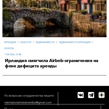
ИРЛАНДИЯ
/
НОВОСТИ
/
НЕДВИЖИМОСТЬ
/
НЕДВИЖИМОСТЬ ИРЛАНДИЯ
/
ОБЗОРЫ
1-04-2026, 10:48
Ирландия смягчила Airbnb-ограничения на
фоне дефицита аренды
По вопросам сотрудничества пишите:
internationalinvestmentbiz@gmail.com