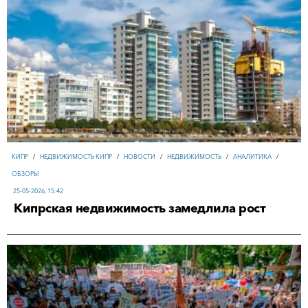
КИПР
/
НЕДВИЖИМОСТЬ КИПР
/
НОВОСТИ
/
НЕДВИЖИМОСТЬ
/
АНАЛИТИКА
/
ОБЗОРЫ
25-05-2026, 15:42
Кипрская недвижимость замедлила рост