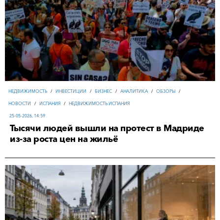
НЕДВИЖИМОСТЬ
/
ИНВЕСТИЦИИ
/
БИЗНЕС
/
АНАЛИТИКА
/
ОБЗОРЫ
/
НОВОСТИ
/
ИСПАНИЯ
/
НЕДВИЖИМОСТЬ ИСПАНИЯ
25-05-2026, 14:59
Тысячи людей вышли на протест в Мадриде
из-за роста цен на жильё