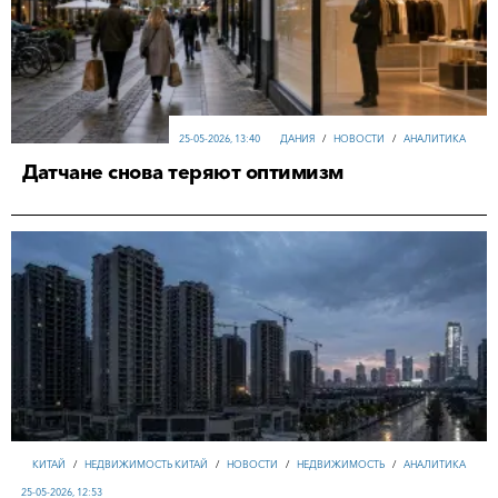
25-05-2026, 13:40
ДАНИЯ
/
НОВОСТИ
/
АНАЛИТИКА
Датчане снова теряют оптимизм
КИТАЙ
/
НЕДВИЖИМОСТЬ КИТАЙ
/
НОВОСТИ
/
НЕДВИЖИМОСТЬ
/
АНАЛИТИКА
25-05-2026, 12:53