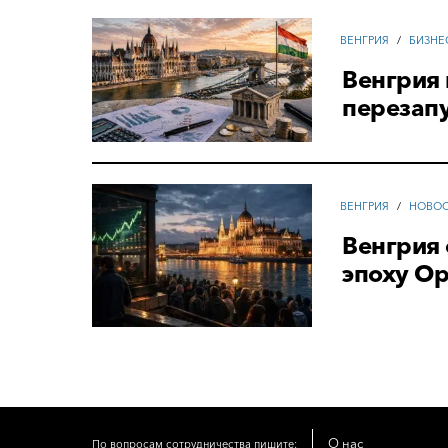
ВЕНГРИЯ
/
БИЗНЕ
Венгрия 
перезапу
ВЕНГРИЯ
/
НОВО
Венгрия
эпоху О
О нас
По вопросам сотрудничества пишите: