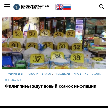
ФИЛИППИНЫ
/
НОВОСТИ
/
БИЗНЕС
/
ИНВЕСТИЦИИ
/
АНАЛИТИКА
/
ОБЗОРЫ
31-05-2026, 19:05
Филиппины ждут новый скачок инфляции