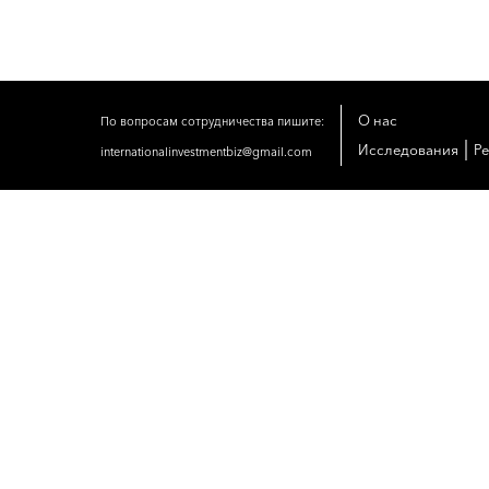
О нас
По вопросам сотрудничества пишите:
|
Исследования
Р
internationalinvestmentbiz@gmail.com