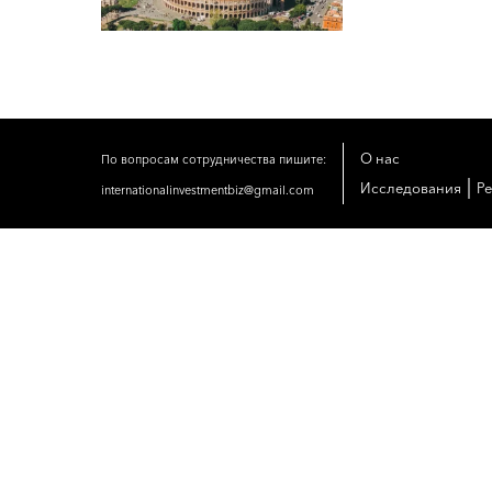
О нас
По вопросам сотрудничества пишите:
|
Исследования
Р
internationalinvestmentbiz@gmail.com