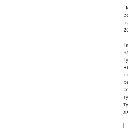
П
р
н
2
Т
н
Т
н
р
р
с
т
т
д