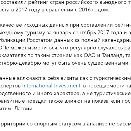
 составили рейтинг стран российского выездного 
оста в 2017 году в сравнении с 2016 годом.
 качестве исходных данных при составлении рейти
ыездному туризму за январь-сентябрь 2017 года и 
убликации Росстатом данных за полный календарны
ОПе может измениться, что регулярно случалось ра
оказателях по таким странам как ОАЭ и Таиланд, т
ктябрю-декабрю могут быть очень существенными.
анные включают в себя визиты как с туристическим
кспертов
International Investment
, в посещаемости т
одственного и иного характера, а не туристически
ранзитные поездки также влияют на показатели по
итвы, Латвии.
ерритории со спорным статусом в анализе не расс