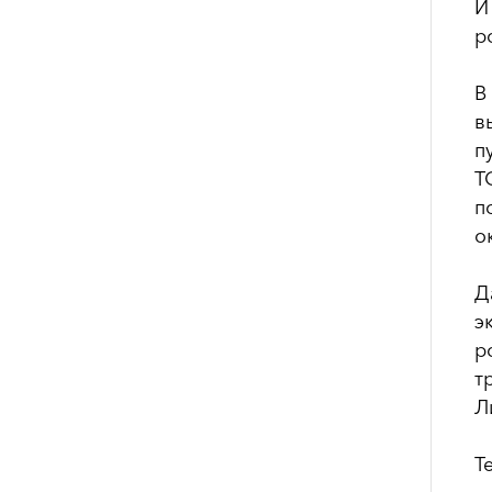
И
р
В
в
п
Т
п
о
Д
э
р
т
Л
Т