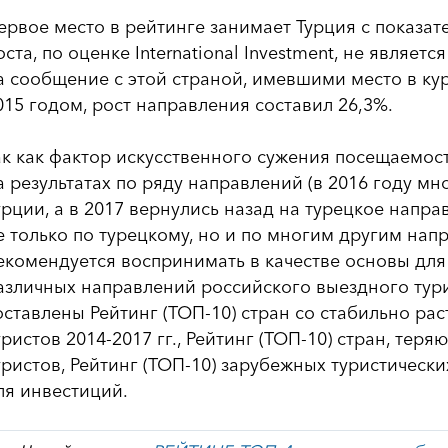
ервое место в рейтинге занимает Турция с показат
оста, по оценке International Investment, не являе
а сообщение с этой страной, имевшими место в кур
015 годом, рост направления составил 26,3%.
ак как фактор искусственного сужения посещаемос
а результатах по ряду направлений (в 2016 году м
урции, а в 2017 вернулись назад на турецкое напр
е только по турецкому, но и по многим другим напр
екомендуется воспринимать в качестве основы для
азличных направлений российского выездного тури
оставлены Рейтинг (ТОП-10) стран со стабильно рас
уристов 2014-2017 гг., Рейтинг (ТОП-10) стран, тер
уристов, Рейтинг (ТОП-10) зарубежных туристическ
ля инвестиций.