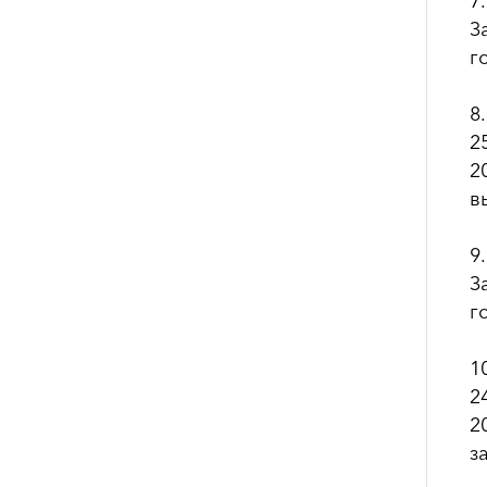
7
З
г
8
2
2
в
9
З
г
1
2
2
з