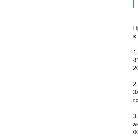
П
в
1
8
2
2
З
г
3
а
0