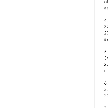
о
а
4
3
2
в
5
3
2
п
6
3
2