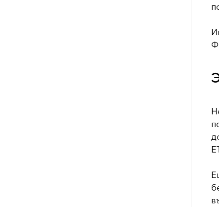
п
И
Ф
Э
Н
п
д
E
Е
б
в