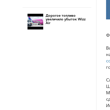
Дорогое топливо
увеличило убыток Wizz
Air
Ф
В
н
с
г
С
Ш
М
с
И