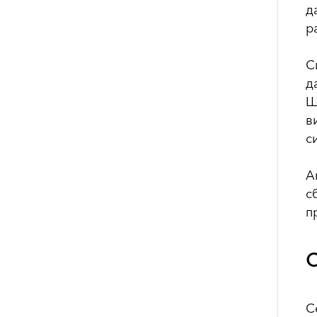
д
р
С
д
Ш
в
с
А
с
п
С
С