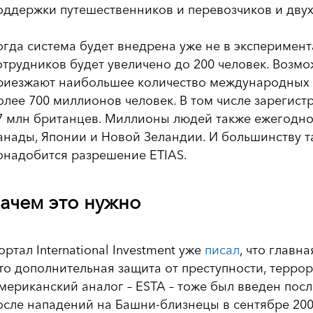
оддержки путешественников и перевозчиков и двух
огда система будет внедрена уже не в эксперимен
отрудников будет увеличено до 200 человек. Возмо
риезжают наибольшее количество международных т
олее 700 миллионов человек. В том числе зарегис
7 млн британцев. Миллионы людей также ежегодно 
анады, Японии и Новой Зеландии. И большинству т
онадобится разрешение ETIAS.
ачем это нужно
ортал International Investment уже
писал
, что главн
то дополнительная защита от преступности, терро
мериканский аналог – ESTA – тоже был введен посл
осле нападений на Башни-близнецы в сентябре 200