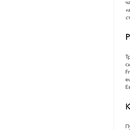
ч
«
с
Р
Т
с
F
e
Е
К
П