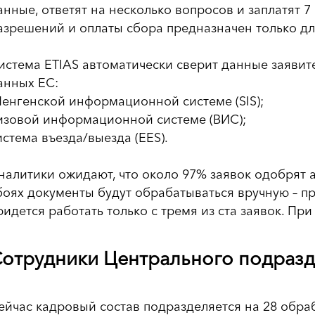
анные, ответят на несколько вопросов и заплатят 7
азрешений и оплаты сбора предназначен только дл
истема ETIAS автоматически сверит данные заявит
анных ЕС:
енгенской информационной системе (SIS);
изовой информационной системе (ВИС);
истема въезда/выезда (EES).
налитики ожидают, что около 97% заявок одобрят а
боях документы будут обрабатываться вручную – пр
ридется работать только с тремя из ста заявок. Пр
отрудники Центрального подразд
ейчас кадровый состав подразделяется на 28 обра