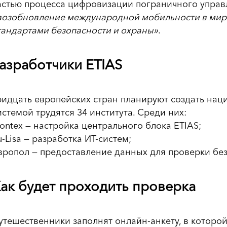
астью процесса цифровизации пограничного управ
возобновление международной мобильности в мире
тандартами безопасности и охраны»
.
азработчики ETIAS
ридцать европейских стран планируют создать нац
истемой трудятся 34 института. Среди них:
rontex — настройка центрального блока ETIAS;
u-Lisa — разработка ИТ-систем;
вропол — предоставление данных для проверки без
ак будет проходить проверка
утешественники заполнят онлайн-анкету, в которо