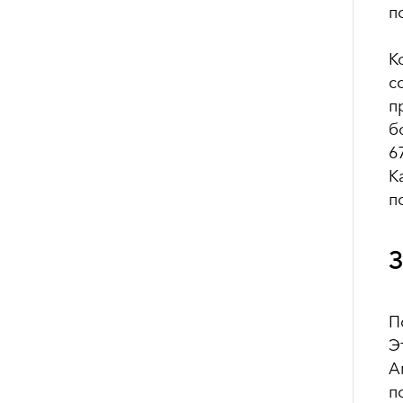
п
К
с
п
б
6
К
п
З
П
Э
А
п