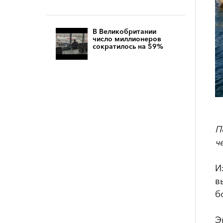
В Великобритании
число миллионеров
сократилось на 59%
П
ч
И
в
б
Э