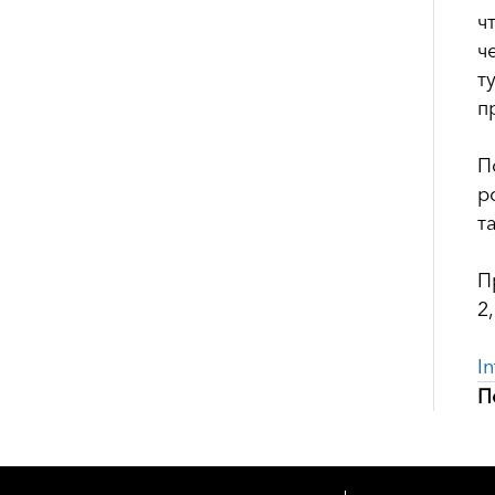
ч
ч
т
п
П
р
т
П
2
I
П