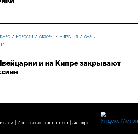
ойки
ИЗНЕС
/
НОВОСТИ
/
ОБЗОРЫ
/
МИГРАЦИЯ
/
ОАЭ
/
ПР
Швейцарии и на Кипре закрывают
ссиян
|
|
ейтинги
Инвестиционные объекты
Эксперты