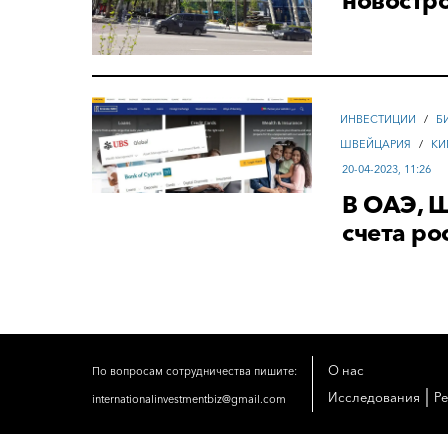
новостр
ИНВЕСТИЦИИ
/
Б
ШВЕЙЦАРИЯ
/
КИ
20-04-2023, 11:26
В ОАЭ, 
счета ро
О нас
По вопросам сотрудничества пишите:
|
Исследования
Р
internationalinvestmentbiz@gmail.com