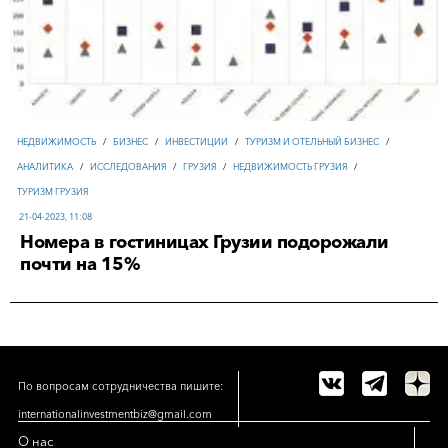
НЕДВИЖИМОСТЬ
/
БИЗНЕС
/
ИНВЕСТИЦИИ
/
ТУРИЗМ И ОТЕЛЬНЫЙ БИЗНЕС
/
АНАЛИТИКА
/
ИССЛЕДОВАНИЯ
/
ГРУЗИЯ
/
НЕДВИЖИМОСТЬ ГРУЗИЯ
/
ТУРИЗМ ГРУЗИЯ
21-04-2023, 11:08
Номера в гостиницах Грузии подорожали
почти на 15%
По вопросам сотрудничества пишите:
internationalinvestmentbiz@gmail.com
О нас