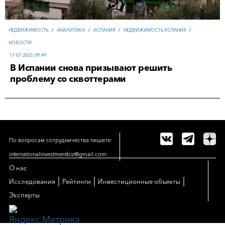
НЕДВИЖИМОСТЬ
/
АНАЛИТИКА
/
ИСПАНИЯ
/
НЕДВИЖИМОСТЬ ИСПАНИЯ
/
НОВОСТИ
17-07-2023, 09:49
В Испании снова призывают решить
проблему со сквоттерами
По вопросам сотрудничества пишите:
internationalinvestmentbiz@gmail.com
О нас
|
|
|
Исследования
Рейтинги
Инвестиционные объекты
Эксперты