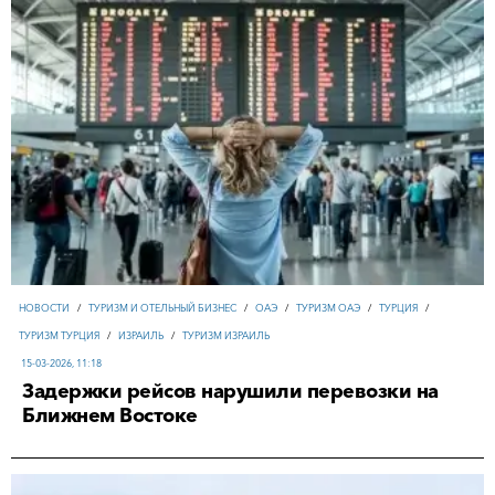
НОВОСТИ
/
ТУРИЗМ И ОТЕЛЬНЫЙ БИЗНЕС
/
ОАЭ
/
ТУРИЗМ ОАЭ
/
ТУРЦИЯ
/
ТУРИЗМ ТУРЦИЯ
/
ИЗРАИЛЬ
/
ТУРИЗМ ИЗРАИЛЬ
15-03-2026, 11:18
Задержки рейсов нарушили перевозки на
Ближнем Востоке