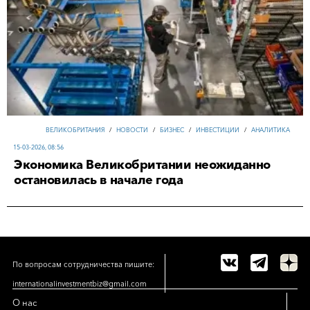
ВЕЛИКОБРИТАНИЯ
/
НОВОСТИ
/
БИЗНЕС
/
ИНВЕСТИЦИИ
/
АНАЛИТИКА
15-03-2026, 08:56
Экономика Великобритании неожиданно
остановилась в начале года
По вопросам сотрудничества пишите:
internationalinvestmentbiz@gmail.com
О нас