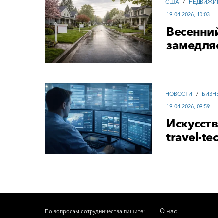
США
/
НЕДВИЖИ
19-04-2026, 10:03
Весенни
замедля
НОВОСТИ
/
БИЗН
19-04-2026, 09:59
Искусств
travel-te
О нас
По вопросам сотрудничества пишите: